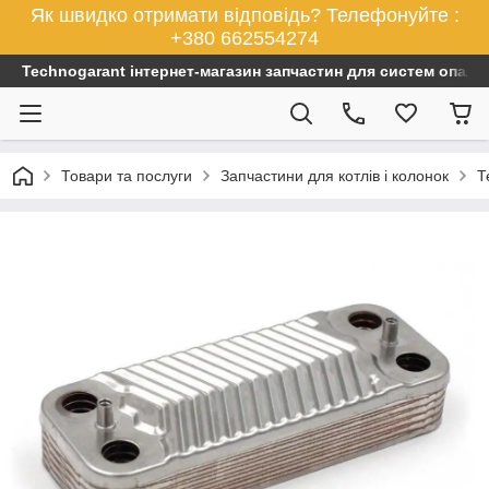
Як швидко отримати відповідь? Телефонуйте :
+380 662554274
Technogarant інтернет-магазин запчастин для систем опален
Товари та послуги
Запчастини для котлів і колонок
Т