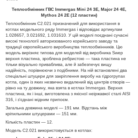
Теплообмінник ГВС Immergas Mini 24 3E, Major 24 4E,
Mythos 24 2E (12 пластин)
Теплообмінник C2.021 призначений для використання в
котлах модельного ряду Immergas і відповідає артикулам
1.028657, 3.021692, 1.031610. У цій моделі поєднані сучасні
високі технології авторизованого корейського заводу та
традиції європейського виробництва теплообмінників. Цю
модель вирізняє типова для моделей від виробника Swep
верхня пластина, зроблена ребристою — така пластина не
тільки візуально приваблива, але й забезпечує вищу
надійність, порівнюючи з подібними. На ній встановлені два
спеціальні штуцери для закріплення виробу на гідрогрупах
котла, один із яких незвично видалений від центрів отворів —
рівно на ту довжину, яка взята в котлах Immergas. Верхня
пластина, як і інші, виготовлена з якісної неіржавкої сталі AISI
316, і з'єднані мідним припоєм.
Загальна довжина моделі — 191 мм. Відстань між
кріпильними штуцерами — 151 мм.
Кількість пластин — 12.
Модель C2.021 використовується в котлах: