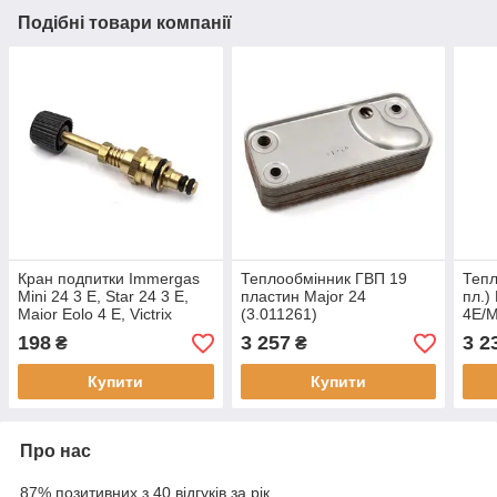
Подібні товари компанії
Кран подпитки Immergas
Теплообмінник ГВП 19
Тепл
Mini 24 3 Е, Star 24 3 E,
пластин Major 24
пл.)
Maior Eolo 4 E, Victrix
(3.011261)
4E/M
T5.030
198
3 257
3 2
₴
₴
Купити
Купити
Про нас
87% позитивних з 40 відгуків за рік