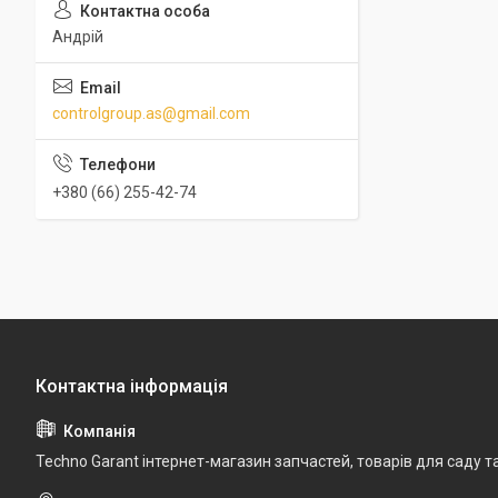
Андрій
controlgroup.as@gmail.com
+380 (66) 255-42-74
Techno Garant інтернет-магазин запчастей, товарів для саду т