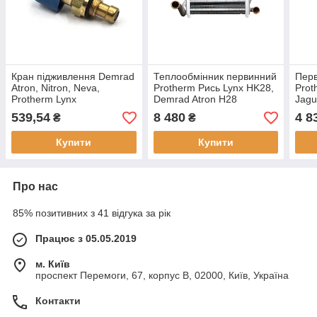
Кран підживлення Demrad
Теплообмінник первинний
Перв
Atron, Nitron, Neva,
Protherm Рись Lynx HK28,
Prot
Protherm Lynx
Demrad Atron H28
Jagu
(0020118758,
D001020013
року
539,54
8 480
4 8
₴
₴
0020133501)
Купити
Купити
Про нас
85% позитивних з 41 відгука за рік
Працює з 05.05.2019
м. Київ
проспект Перемоги, 67, корпус В, 02000, Київ, Україна
Контакти