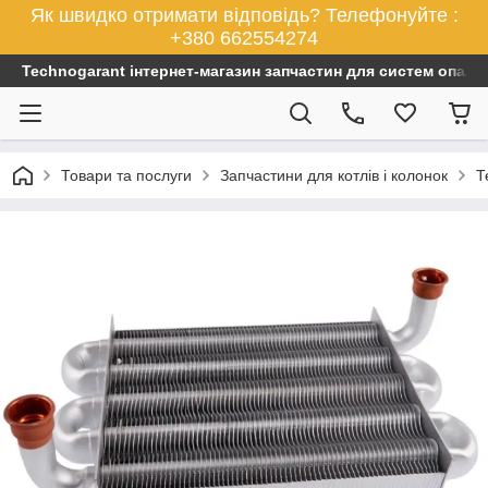
Як швидко отримати відповідь? Телефонуйте :
+380 662554274
Technogarant інтернет-магазин запчастин для систем опален
Товари та послуги
Запчастини для котлів і колонок
Т