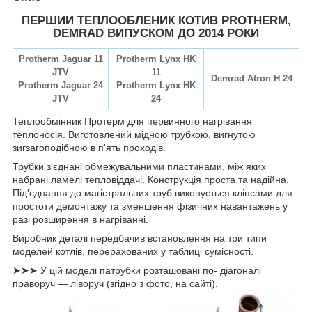
ПЕРШИЙ ТЕПЛООБЛЕНИК КОТИВ PROTHERM,
DEMRAD ВИПУСКОМ ДО 2014 РОКИ
Protherm Jaguar 11
Protherm Lynx HK
JTV
11
Demrad Atron H 24
Protherm Jaguar 24
Protherm Lynx HK
JTV
24
Теплообмінник Протерм для первинного нагрівання
теплоносія. Виготовлений мідною трубкою, вигнутою
зигзагоподібною в п'ять проходів.
Трубки з'єднані обмежувальними пластинами, між яких
набрані ламелі тепловіддачі. Конструкція проста та надійна.
Під'єднання до магістральних труб виконується кліпсами для
простоти демонтажу та зменшення фізичних навантажень у
разі розширення в нагріванні.
Виробник деталі передбачив встановлення на три типи
моделей котлів, перерахованих у таблиці сумісності.
➤➤➤ У цій моделі патрубки розташовані по- діагоналі
праворуч — ліворуч (згідно з фото, на сайті).