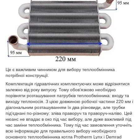
Це є важливим чинником для вибору теплообмінника
потрібної конструкції.
Комплектація гідравлічних комплектуючих може відрізнятися
залежно від року випуску. Тому обов'язково необхідно
порівняти розташування патрубків теплообмінника: входу та
виходу теплоносія. З цією довжиною робочої частини 220 мм і
діагональним розташуванням їх два різновиди, але трубки
під'єднані по-різному: зліва праворуч та праворуч-наліво. Цей
нюанс не впадає в око під час вибору, але дуже важливий під
час заміни теплообмінника. Тому під час замовлення уточніть
всю інформацію для правильного вибору необхідного
основного теплообмінника котла Protherm Lynx і Demrad