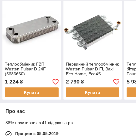
Теплообмінник ГВП
Первинний теплообмінник
Тепл
Westen Pulsar D 24F
Westen Pulsar D Fi, Baxi
біте
(5686660)
Eco Home, Eco4S
Four
(5700950) (турбовані
D24 
1 224
2 790
5 9
₴
₴
котли)
Купити
Купити
Про нас
88% позитивних з 41 відгука за рік
Працює з 05.05.2019