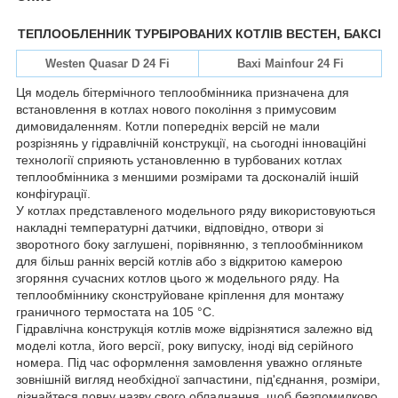
ТЕПЛООБЛЕННИК ТУРБІРОВАНИХ КОТЛІВ ВЕСТЕН, БАКСІ
Westen Quasar D 24 Fi
Baxi Mainfour 24 Fi
Ця модель бітермічного теплообмінника призначена для
встановлення в котлах нового покоління з примусовим
димовидаленням. Котли попередніх версій не мали
розрізнянь у гідравлічній конструкції, на сьогодні інноваційні
технології сприяють установленню в турбованих котлах
теплообмінника з меншими розмірами та досконалій іншій
конфігурації.
У котлах представленого модельного ряду використовуються
накладні температурні датчики, відповідно, отвори зі
зворотного боку заглушені, порівнянню, з теплообмінником
для більш ранніх версій котлів або з відкритою камерою
згоряння сучасних котлов цього ж модельного ряду. На
теплообміннику сконструйоване кріплення для монтажу
граничного термостата на 105 °C.
Гідравлічна конструкція котлів може відрізнятися залежно від
моделі котла, його версії, року випуску, іноді від серійного
номера. Під час оформлення замовлення уважно огляньте
зовнішній вигляд необхідної запчастини, під'єднання, розміри,
дізнайтеся повну назву свого обладнання, щоб безпомилково