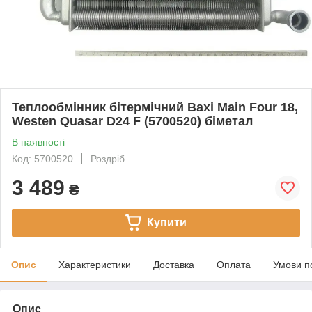
Теплообмінник бітермічний Baxi Main Four 18,
Westen Quasar D24 F (5700520) біметал
В наявності
Код: 5700520
Роздріб
3 489
₴
Купити
Опис
Характеристики
Доставка
Оплата
Умови п
Опис