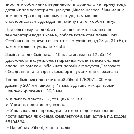
знос теплообмінника первинного, вторинного на гарячу воду,
датчиків температури та циркуляційного насоса. Чим менша
температура в первинному контурі, тим менше
спостерігається відкладення накипу на теплообміннику.
При більшому теплообміні – менше помітні коливання
температури води з крана, робота котла стає плавнішою.
Особливо це стосується котлів з потужністю від 28 до 31 кВт, а
також котлів потужністю 24 кВт.
Заміна теплообмінника з 10 пластинами на 12 або 14
удосконалить функціонал гідравліки котла та всієї системи
опалення загалом, збільшить термін експлуатації газового
обладнання та створить комфортні умови для споживача.
Теплообмінник пластинчастий Zilmet 17B2071200 має
довжину 207 мм, ширину 77 мм, відстань між центрами
шпильок кріплення 156,5 мм.
➢ Кількість пластин 12, товщина 34 мм.
➢ Упаковка: картонна упаковка.
➢ Ущільнювальні прокладки не входять до комплектації,
постачаються як окрема комплектуюча запчастина під кодом
65104334.
➢ Виробник: Zilmet, країна Італія.