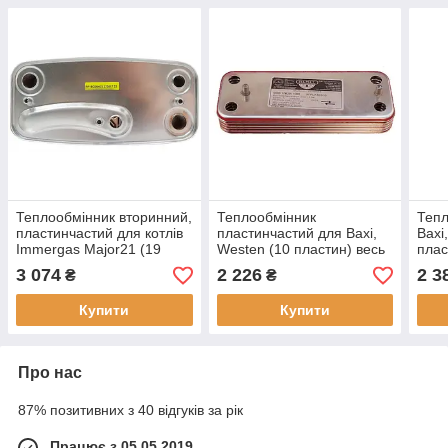
Теплообмінник вторинний,
Теплообмінник
Тепл
пластинчастий для котлів
пластинчастий для Baxi,
Baxi
Immergas Major21 (19
Westen (10 пластин) весь
плас
пластин)
модельний ряд
3 074
2 226
2 3
₴
₴
17B2071000
Купити
Купити
Про нас
87% позитивних з 40 відгуків за рік
Працює з 05.05.2019