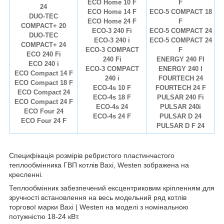
ECO Home 10 F
F
24
ECO Home 14 F
ECO-5 COMPACT 18
DUO-TEC
ECO Home 24 F
F
COMPACT+ 20
ECO-3 240 Fi
ECO-5 COMPACT 24
DUO-TEC
ECO-3 240 i
ECO-5 COMPACT 24
COMPACT+ 24
ECO-3 COMPACT
F
ECO 240 Fi
240 Fi
ENERGY 240 FI
ECO 240 i
ECO-3 COMPACT
ENERGY 240 I
ECO Compact 14 F
240 i
FOURTECH 24
ECO Compact 18 F
ECO-4s 10 F
FOURTECH 24 F
ECO Compact 24
ECO-4s 18 F
PULSAR 240 Fi
ECO Compact 24 F
ECO-4s 24
PULSAR 240i
ECO Four 24
ECO-4s 24 F
PULSAR D 24
ECO Four 24 F
PULSAR D F 24
Специфікація розмірів ребристого пластинчастого
теплообмінника ГВП котлів Baxi, Westen зображена на
кресленні.
Теплообмінник забезпечений ексцентриковим кріпленням для
зручності встановлення на весь модельний ряд котлів
торгової марки Baxi | Westen на моделі з номінальною
потужністю 18-24 кВт.