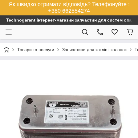
Як швидко отримати відповідь? Телефонуйте :
+380 662554274
Technogarant інтернет-магазин запчастин для систем опален
Товари та послуги
Запчастини для котлів і колонок
Т