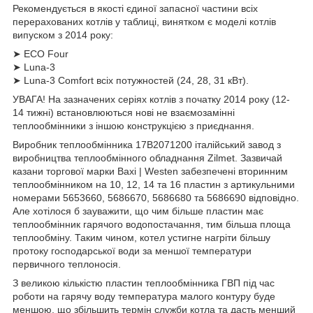
Рекомендується в якості єдиної запасної частини всіх
перерахованих котлів у таблиці, винятком є ​​моделі котлів
випуском з 2014 року:
➤ ECO Four
➤ Luna-3
➤ Luna-3 Comfort всіх потужностей (24, 28, 31 кВт).
УВАГА! На зазначених серіях котлів з початку 2014 року (12-
14 тижні) встановлюються нові не взаємозамінні
теплообмінники з іншою конструкцією з приєднання.
Виробник теплообмінника 17B2071200 італійський завод з
виробництва теплообмінного обладнання Zilmet. Зазвичай
казани торгової марки Baxi | Westen забезпечені вторинним
теплообмінником на 10, 12, 14 та 16 пластин з артикульними
номерами 5653660, 5686670, 5686680 та 5686690 відповідно.
Але хотілося б зауважити, що чим більше пластин має
теплообмінник гарячого водопостачання, тим більша площа
теплообміну. Таким чином, котел устигне нагріти більшу
протоку господарської води за меншої температури
первичного теплоносія.
З великою кількістю пластин теплообмінника ГВП під час
роботи на гарячу воду температура малого контуру буде
меншою, що збільшить термін служби котла та дасть менший