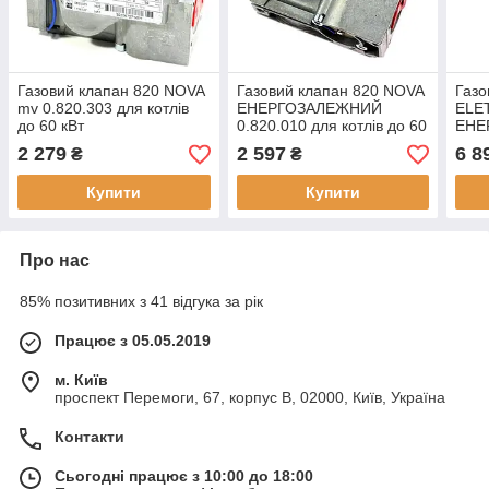
Газовий клапан 820 NOVA
Газовий клапан 820 NOVA
Газо
mv 0.820.303 для котлів
ЕНЕРГОЗАЛЕЖНИЙ
ELE
до 60 кВт
0.820.010 для котлів до 60
ЕНЕ
кВт
для 
2 279
2 597
6 8
₴
₴
Купити
Купити
Про нас
85% позитивних з 41 відгука за рік
Працює з 05.05.2019
м. Київ
проспект Перемоги, 67, корпус В, 02000, Київ, Україна
Контакти
Сьогодні працює з 10:00 до 18:00