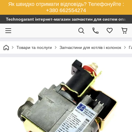
Як швидко отримати відповідь? Телефонуйте :
+380 662554274
Technogarant інтернет-магазин запчастин для систем опален
Товари та послуги
Запчастини для котлів і колонок
Г