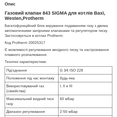
Опис
Газовий клапан 843 SIGMA для котлів Baxi,
Westen,Protherm
Багатофункційний блок керування подаванням газу з двома
автоматичними запірними клапанами та регулятором тиску.
Застосовується в котлах Protherm.
Код Protherm 20025317
Є можливості регулювання вихідного тиску та настроювання
плавного розпалювання.
Технічні характеристики:
Під'єднання
G 3⁄4 ISO 228
Положення під час монтажу
будь-яка
Використовуваний газ
I, II и III
(сімейства)
Максимальний вхідний тиск
60 мБар
газу
Діапазон регулювання
2-50 мБар