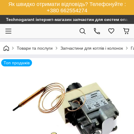
Як швидко отримати відповідь? Телефонуйте :
+380 662554274
Technogarant інтернет-магазин запчастин для систем опален
Товари та послуги
Запчастини для котлів і колонок
Г
Топ продажів