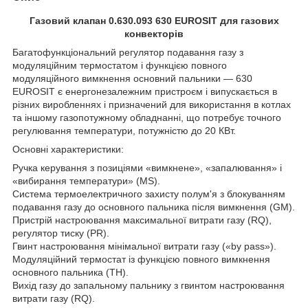
Газовий клапан 0.630.093 630 EUROSIT для газових
конвекторів
Багатофункціональний регулятор подавання газу з
модуляційним термостатом і функцією повного
модуляційного вимкнення основний пальники — 630
EUROSIT є енергонезалежним пристроєм і випускається в
різних виробленнях і призначений для використання в котлах
та іншому газопотужному обладнанні, що потребує точного
регулювання температури, потужністю до 20 КВт.
Основні характеристики:
Ручка керування з позиціями «вимкнене», «запалювання» і
«вибирання температури» (MS).
Система термоелектричного захисту полум'я з блокуванням
подавання газу до основного пальника після вимкнення (GM).
Пристрій настроювання максимальної витрати газу (RQ),
регулятор тиску (PR).
Гвинт настроювання мінімальної витрати газу («by pass»).
Модуляційний термостат із функцією повного вимкнення
основного пальника (TH).
Вихід газу до запальному пальнику з гвинтом настроювання
витрати газу (RQ).