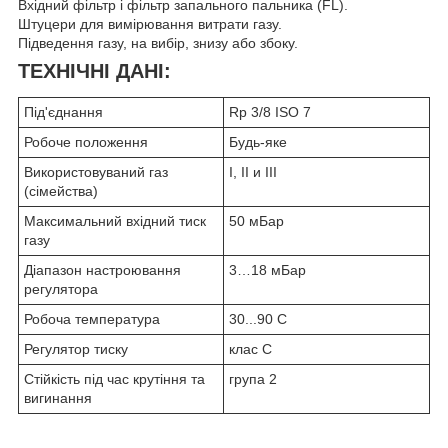
Вхідний фільтр і фільтр запального пальника (FL).
Штуцери для вимірювання витрати газу.
Підведення газу, на вибір, знизу або збоку.
ТЕХНІЧНІ ДАНІ:
Під'єднання
Rp 3/8 ISO 7
Робоче положення
Будь-яке
Використовуваний газ
I, II и III
(сімейства)
Максимальний вхідний тиск
50 мБар
газу
Діапазон настроювання
3…18 мБар
регулятора
Робоча температура
30...90 С
Регулятор тиску
клас С
Стійкість під час крутіння та
група 2
вигинання