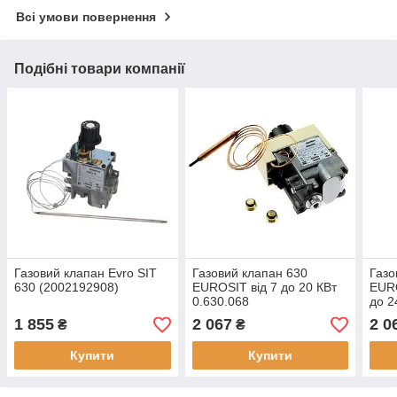
Всі умови повернення
Подібні товари компанії
Газовий клапан Evro SIT
Газовий клапан 630
Газо
630 (2002192908)
EUROSIT від 7 до 20 КВт
EURO
0.630.068
до 2
1 855
2 067
2 0
₴
₴
Купити
Купити