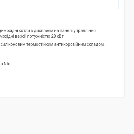
димохідні котли з дисплеєм на панелі управління,
мохідні версії потужністю 28 кВт.
й силіконовим термостійким антикорозійним складом.
а Ntc.