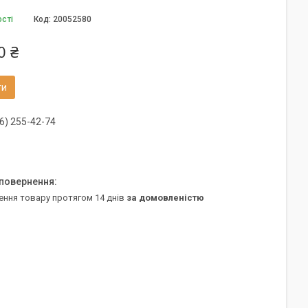
ості
Код:
20052580
0 ₴
ти
6) 255-42-74
ення товару протягом 14 днів
за домовленістю