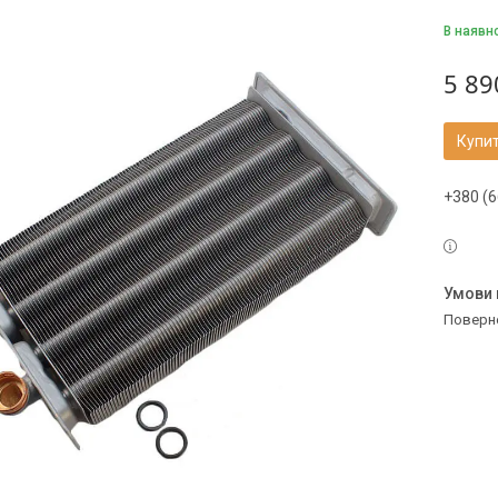
В наявн
5 89
Купи
+380 (6
поверн