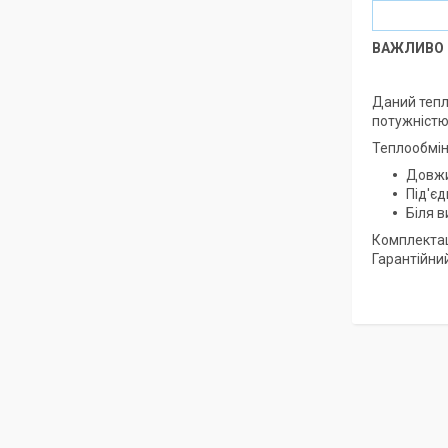
ВАЖЛИВО 
Даний тепло
потужністю 
Теплообмін
Довжи
Під'єд
Біля в
Комплектац
Гарантійний