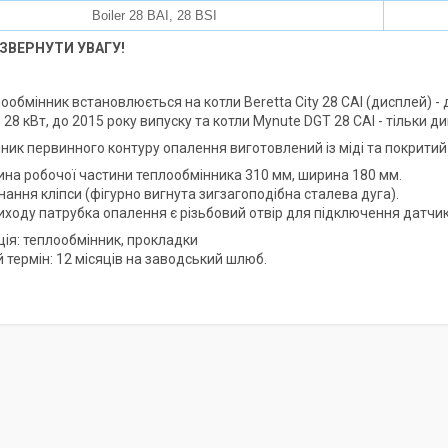
Boiler 28 BAI, 28 BSI
ЗВЕРНУТИ УВАГУ!
обмінник встановлюється на котли Beretta City 28 CAI (дисплей) - 
28 кВт, до 2015 року випуску та котли Mynute DGT 28 CAI - тільки ди
ник первинного контуру опалення виготовлений із міді та покрити
на робочої частини теплообмінника 310 мм, ширина 180 мм.
нання кліпси (фігурно вигнута зигзагоподібна сталева дуга).
иходу патрубка опалення є різьбовий отвір для підключення датчик
ія: теплообмінник, прокладки
 термін: 12 місяців на заводський шлюб.