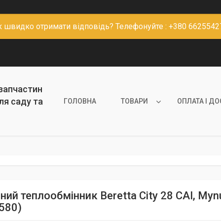
к швидко отримати відповідь? Телефонуйте : +380 6625542
 запчастин
ля саду та
ГОЛОВНА
ТОВАРИ
ОПЛАТА І Д
ий теплообмінник Beretta City 28 CAI, Mynut
580)