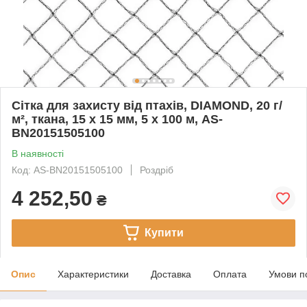
Сітка для захисту від птахів, DIAMOND, 20 г/
м², ткана, 15 x 15 мм, 5 x 100 м, AS-
BN20151505100
В наявності
Код: AS-BN20151505100
Роздріб
4 252,50
₴
Купити
Опис
Характеристики
Доставка
Оплата
Умови п