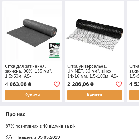
Сітка для затінення,
Сітка універсальна,
Сітк
захисна, 90%, 135 г/м²,
UNINET, 30 г/м², вічко
захи
1,5х50м, AS-
14х16 мм, 1,5х100м, AS-
1,5х
CO13515050GY
UN3015100
CO1
4 063,08
2 286,06
4 5
₴
₴
Купити
Купити
Про нас
87% позитивних з 40 відгуків за рік
Працює з 05.05.2019