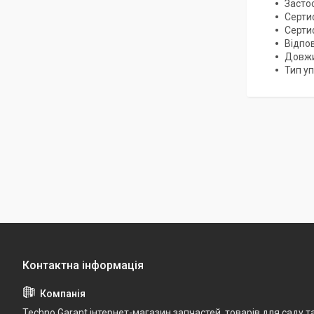
Засто
Серти
Серти
Відпо
Довжи
Тип уп
Techno Garant інтернет-магазин запчастей, товарів для саду т