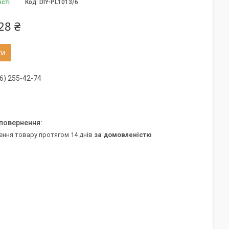
ості
Код:
DIY-PL1013/6
28 ₴
ти
6) 255-42-74
ення товару протягом 14 днів
за домовленістю