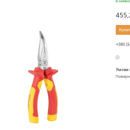
В наявн
455,
Купи
+380 (6
поверн