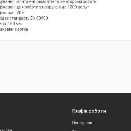
сування: монтажні, ремонтні та аматорські роботи
фіковані для роботи з напругою до 1000 вольт
фіковані VDE
відає стандарту EN 60900
на: 160 мм
аковки: картка
Графік роботи
Понеділок
а міста