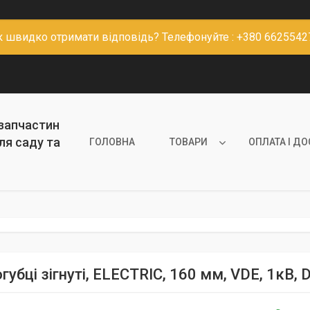
к швидко отримати відповідь? Телефонуйте : +380 6625542
 запчастин
ля саду та
ГОЛОВНА
ТОВАРИ
ОПЛАТА І Д
убці зігнуті, ELECTRIC, 160 мм, VDE, 1кВ,