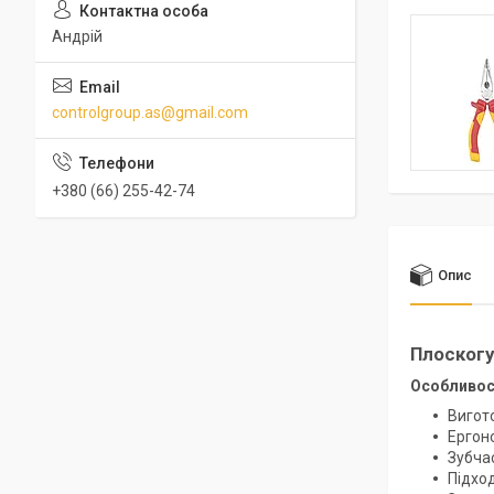
Андрій
controlgroup.as@gmail.com
+380 (66) 255-42-74
Опис
Плоскогуб
Особливос
Вигото
Ергоно
Зубча
Підхо