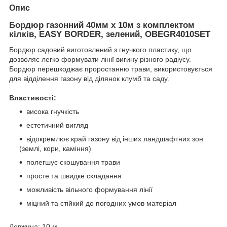
Опис
Бордюр газонний 40мм х 10м з комплектом
кілків, EASY BORDER, зелений, OBEGR4010SET
Бордюр садовий виготовлений з гнучкого пластику, що
дозволяє легко формувати лінії вигину різного радіусу.
Бордюр перешкоджає проростанню трави, використовується
для відділення газону від ділянок клумб та саду.
Властивості:
висока гнучкість
естетичний вигляд
відокремлює край газону від інших ландшафтних зон
(землі, кори, каміння)
полегшує скошування трави
просте та швидке складання
можливість вільного формування лінії
міцний та стійкий до погодних умов матеріал
Довжина: 10 м