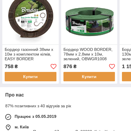
Бордюр газонний 38мм х
Бордюр WOOD BORDER,
Бор
10м з комплектом кілків,
78мм х 2,8мм х 10м,
130м
EASY BORDER
зелений, OBWGR1008
зел
коричневий,
758
876
1 1
₴
₴
OBEBR3810SET
Купити
Купити
Про нас
87% позитивних з 40 відгуків за рік
Працює з 05.05.2019
м. Київ