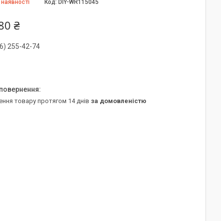
 наявності
Код:
DIY-WR115045
80 ₴
6) 255-42-74
ення товару протягом 14 днів
за домовленістю