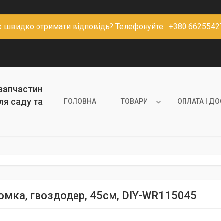
к швидко отримати відповідь? Телефонуйте : +380 6625542
 запчастин
ля саду та
ГОЛОВНА
ТОВАРИ
ОПЛАТА І Д
омка, гвоздодер, 45см, DIY-WR115045