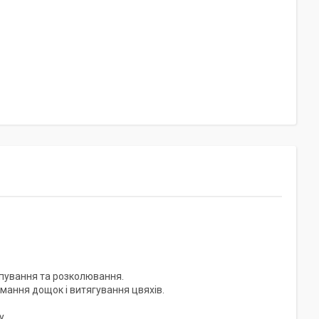
опування та розколювання.
імання дощок і витягування цвяхів.
у.