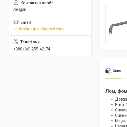
Андрій
controlgroup.as@gmail.com
+380 (66) 255-42-74
Опис
Лом, фом
Довжи
Вага: 
Сплющ
Сильно
Міцна 
Незамі