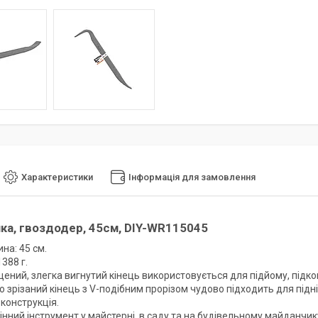
Характеристики
Інформація для замовлення
ка, гвоздодер, 45см, DIY-WR115045
на: 45 см.
1388 г.
ений, злегка вигнутий кінець використовується для підйому, підк
 зрізаний кінець з V-подібним прорізом чудово підходить для підн
конструкція.
нний інструмент у майстерні, в саду та на будівельному майданчик