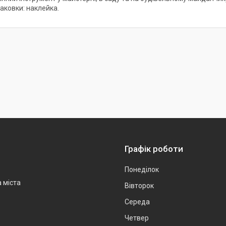
аковки: наклейка.
Графік роботи
Понеділок
а міста
Вівторок
Середа
Четвер