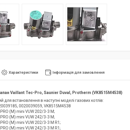
Характеристики
Інформація для замовлення
апан Vaillant Tec-Pro, Saunier Duval, Protherm (VK8515M4538)
й для встановлення в наступні моделі газових котлів:
20039185, 0020039059, VK8515M4538
PRO (M) mini VUW 202/3-3 M;
PRO (M) mini VUW 242/3-3 M;
PRO (M) mini VUW 202/3-3 M R1;
PRO (M) mini VUW 242/3-3 M R1;