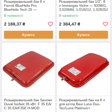
Розширювальний бак 8 л
Розширювальний бак 1/2", 8
Ferroli BlueHelix Pro,
л Immergas Victrix — 920801,
BlueHelix Tech 25 —
3,020684, 1,019212, 1,028252
39846070, 94080109/ISP
В наявності
В наявності
2 188,37
2 384,47
₴
₴
Купити
Купити
Розширювальний бак Saunier
Розширювальний бак на 8 л
Duval Isofast 35 кВт: F 35 EA/
для котла Baxi Luna Duo-
С 35 EA/F35E H-MOD
Tec/Luna Platinum+