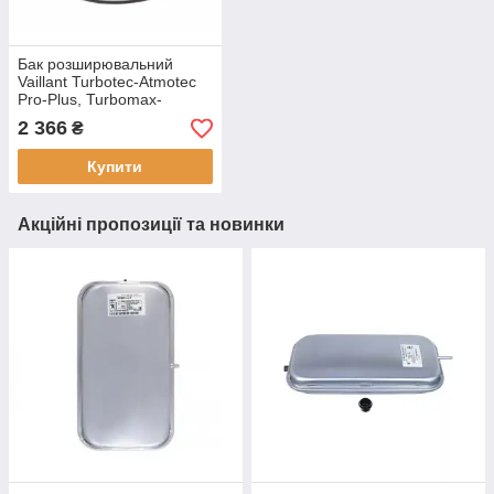
Бак розширювальний
Vaillant Turbotec-Atmotec
Pro-Plus, Turbomax-
Atmomax Pro-Plus 6 л. 3/8
2 366
₴
(0020020019)
Купити
Акційні пропозиції та новинки