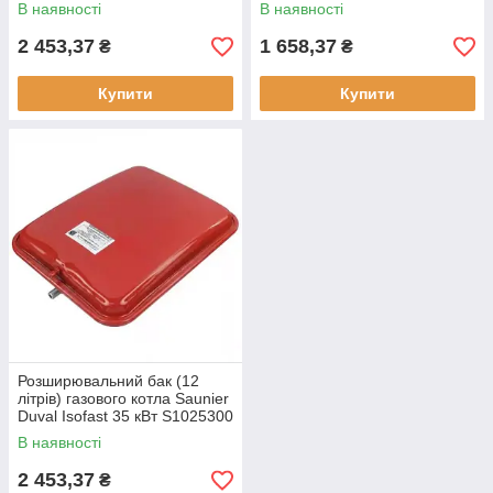
(710022500)
В наявності
В наявності
2 453,37
1 658,37
₴
₴
Купити
Купити
Розширювальний бак (12
літрів) газового котла Saunier
Duval Isofast 35 кВт S1025300
В наявності
2 453,37
₴