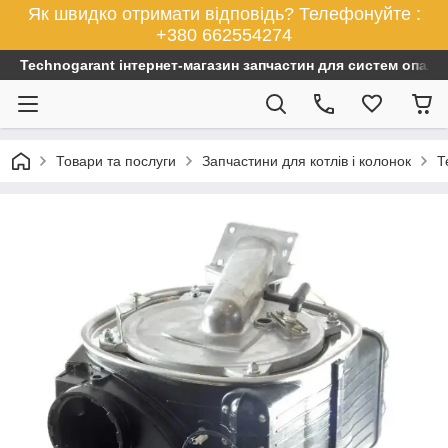
Як швидко отримати відповідь? Телефонуйте :
+380 662554274
Technogarant інтернет-магазин запчастин для систем опален
Товари та послуги
Запчастини для котлів і колонок
Т