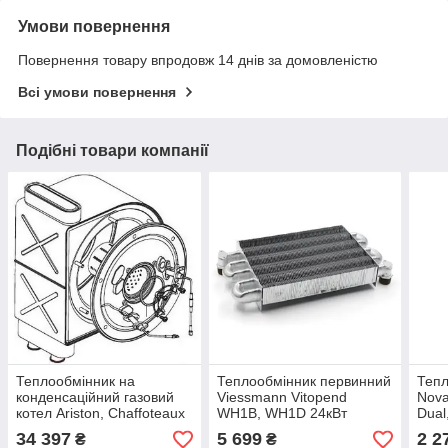
Умови повернення
Повернення товару впродовж 14 днів за домовленістю
Всі умови повернення
Подібні товари компанії
Теплообмінник на
Теплообмінник первинний
Тепл
конденсаційний газовий
Viessmann Vitopend
Nova
котел Ariston, Chaffoteaux
WH1B, WH1D 24кВт
Dual,
24 61313760
(7825510)
Dua
34 397
5 699
2 2
₴
₴