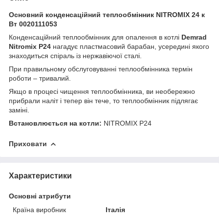
Основний конденсаційний теплообмінник NITROMIX 24 к
Вт 0020111053
Конденсаційний теплообмінник для опалення в котлі
Demrad
Nitromix P24
нагадує пластмасовий барабан, усередині якого
знаходиться спіраль із нержавіючої сталі.
При правильному обслуговуванні теплообмінника термін
роботи – тривалий.
Якщо в процесі чищення теплообмінника, ви необережно
прибрали наліт і тепер він тече, то теплообмінник підлягає
заміні.
Встановлюється на котли:
NITROMIX P24
Приховати
Характеристики
Основні атрибути
Країна виробник
Італія