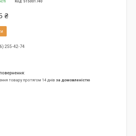
ості
Код:
515001740
5 ₴
ти
6) 255-42-74
ення товару протягом 14 днів
за домовленістю