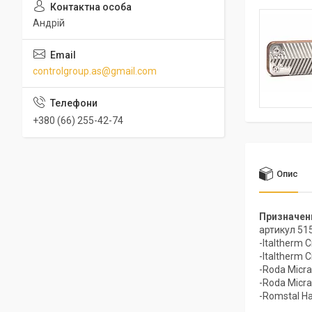
Андрій
controlgroup.as@gmail.com
+380 (66) 255-42-74
Опис
Призначени
артикул 51
-Italtherm C
-Italtherm C
-Roda Micra
-Roda Micra
-Romstal Ha