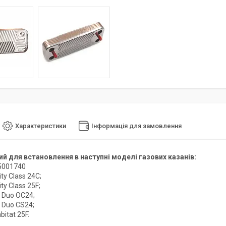
Характеристики
Інформація для замовлення
й для встановлення в наступні моделі газових казанів:
5001740
ity Class 24С;
ity Class 25F;
 Duo OC24;
 Duo CS24;
bitat 25F.