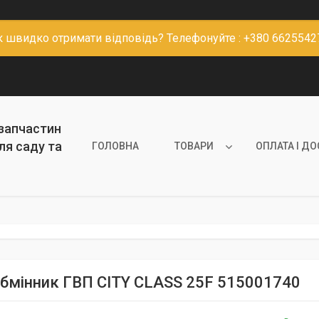
к швидко отримати відповідь? Телефонуйте : +380 6625542
 запчастин
ля саду та
ГОЛОВНА
ТОВАРИ
ОПЛАТА І Д
бмінник ГВП CITY CLASS 25F 515001740