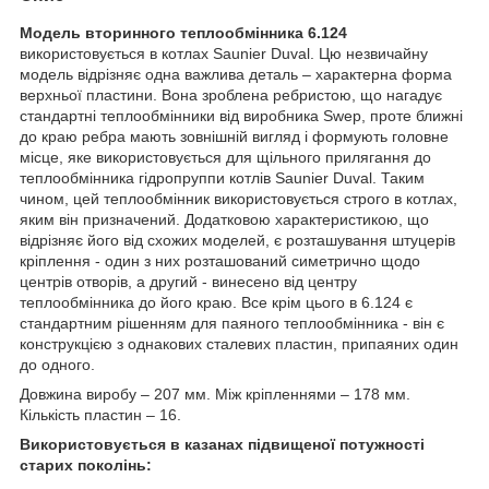
Модель вторинного теплообмінника 6.124
використовується в котлах Saunier Duval. Цю незвичайну
модель відрізняє одна важлива деталь – характерна форма
верхньої пластини. Вона зроблена ребристою, що нагадує
стандартні теплообмінники від виробника Swep, проте ближні
до краю ребра мають зовнішній вигляд і формують головне
місце, яке використовується для щільного прилягання до
теплообмінника гідропруппи котлів Saunier Duval. Таким
чином, цей теплообмінник використовується строго в котлах,
яким він призначений. Додатковою характеристикою, що
відрізняє його від схожих моделей, є розташування штуцерів
кріплення - один з них розташований симетрично щодо
центрів отворів, а другий - винесено від центру
теплообмінника до його краю. Все крім цього в 6.124 є
стандартним рішенням для паяного теплообмінника - він є
конструкцією з однакових сталевих пластин, припаяних один
до одного.
Довжина виробу – 207 мм. Між кріпленнями – 178 мм.
Кількість пластин – 16.
Використовується в казанах підвищеної потужності
старих поколінь: