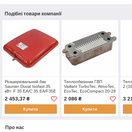
Подібні товари компанії
Розширювальний бак
Теплообмінник ГВП
Тепл
Saunier Duval Isofast 35
Vaillant TurboTec, AtmoTec,
2 (1
кВт: F 35 EA/С 35 EA/F35E
EcoTec, EcoCompact 20-28
H-MOD
кВт, Protherm 19 пластин
2 453,37
2 086
3 2
₴
₴
(0020038572)
Купити
Купити
Про нас