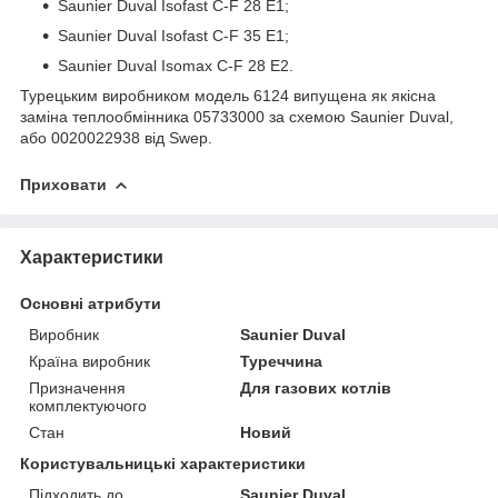
Saunier Duval Isofast C-F 28 E1;
Saunier Duval Isofast C-F 35 E1;
Saunier Duval Isomax C-F 28 E2.
Турецьким виробником модель 6124 випущена як якісна
заміна теплообмінника 05733000 за схемою Saunier Duval,
або 0020022938 від Swep.
Приховати
Характеристики
Основні атрибути
Виробник
Saunier Duval
Країна виробник
Туреччина
Призначення
Для газових котлів
комплектуючого
Стан
Новий
Користувальницькі характеристики
Підходить до
Saunier Duval