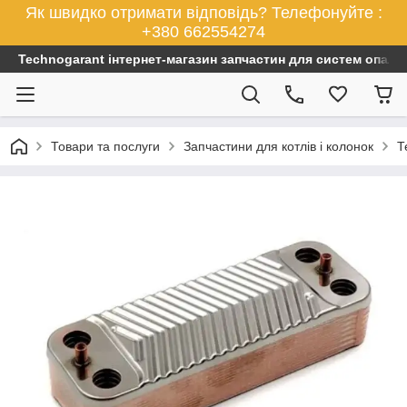
Як швидко отримати відповідь? Телефонуйте :
+380 662554274
Technogarant інтернет-магазин запчастин для систем опален
Товари та послуги
Запчастини для котлів і колонок
Т