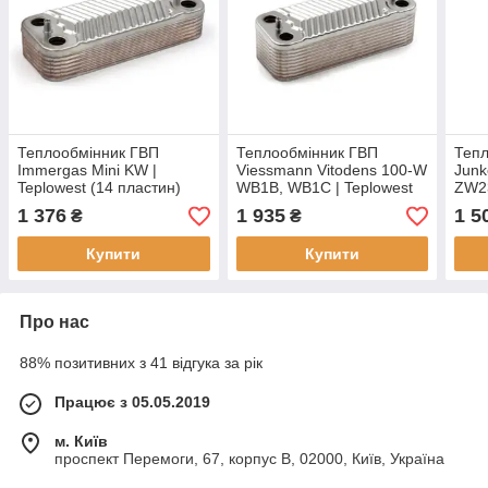
Теплообмінник ГВП
Теплообмінник ГВП
Тепл
Immergas Mini KW |
Viessmann Vitodens 100-W
Junk
Teplowest (14 пластин)
WB1B, WB1C | Teplowest
ZW2
(20 пластин)
(17B
1 376
1 935
1 5
₴
₴
Купити
Купити
Про нас
88% позитивних з 41 відгука за рік
Працює з 05.05.2019
м. Київ
проспект Перемоги, 67, корпус В, 02000, Київ, Україна