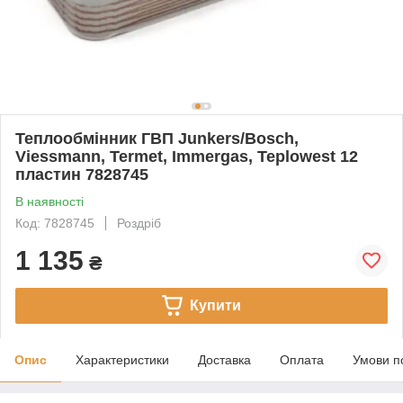
Теплообмінник ГВП Junkers/Bosch,
Viessmann, Termet, Immergas, Teplowest 12
пластин 7828745
В наявності
Код: 7828745
Роздріб
1 135
₴
Купити
Опис
Характеристики
Доставка
Оплата
Умови п