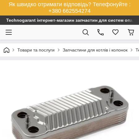
Як швидко отримати відповідь? Телефонуйте :
+380 662554274
Technogarant інтернет-магазин запчастин для систем опален
Товари та послуги
Запчастини для котлів і колонок
Т