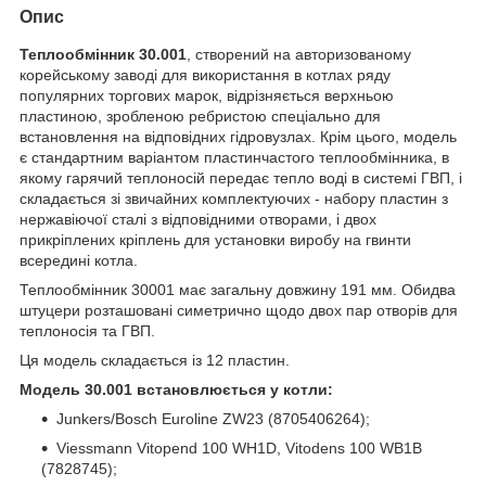
Опис
Теплообмінник 30.001
, створений на авторизованому
корейському заводі для використання в котлах ряду
популярних торгових марок, відрізняється верхньою
пластиною, зробленою ребристою спеціально для
встановлення на відповідних гідровузлах. Крім цього, модель
є стандартним варіантом пластинчастого теплообмінника, в
якому гарячий теплоносій передає тепло воді в системі ГВП, і
складається зі звичайних комплектуючих - набору пластин з
нержавіючої сталі з відповідними отворами, і двох
прикріплених кріплень для установки виробу на гвинти
всередині котла.
Теплообмінник 30001 має загальну довжину 191 мм. Обидва
штуцери розташовані симетрично щодо двох пар отворів для
теплоносія та ГВП.
Ця модель складається із 12 пластин.
Модель 30.001 встановлюється у котли:
Junkers/Bosch Euroline ZW23 (8705406264);
Viessmann Vitopend 100 WH1D, Vitodens 100 WB1B
(7828745);