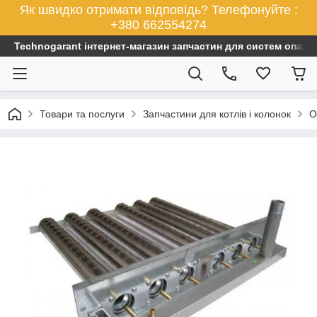
Як швидко отримати відповідь? Телефонуйте :
+380 662554274
Technogarant інтернет-магазин запчастин для систем опален
Товари та послуги
Запчастини для котлів і колонок
О