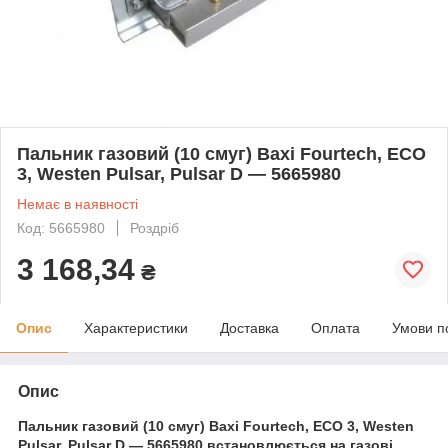
Пальник газовий (10 смуг) Baxi Fourtech, ECO
3, Westen Pulsar, Pulsar D — 5665980
Немає в наявності
Код: 5665980
Роздріб
3 168,34
₴
Опис
Характеристики
Доставка
Оплата
Умови п
Опис
Пальник газовий (10 смуг) Baxi Fourtech, ECO 3, Westen
Pulsar, Pulsar D — 5665980 встановлюється на газові