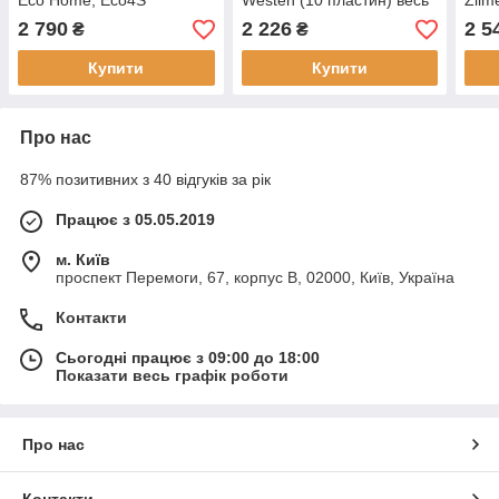
Eco Home, Eco4S
Westen (10 пластин) весь
Zilm
(5700950) (турбовані
модельний ряд
плас
2 790
2 226
2 5
₴
₴
котли)
17B2071000
ряд
Купити
Купити
Про нас
87% позитивних з 40 відгуків за рік
Працює з 05.05.2019
м. Київ
проспект Перемоги, 67, корпус В, 02000, Київ, Україна
Контакти
Сьогодні працює з 09:00 до 18:00
Показати весь графік роботи
Про нас