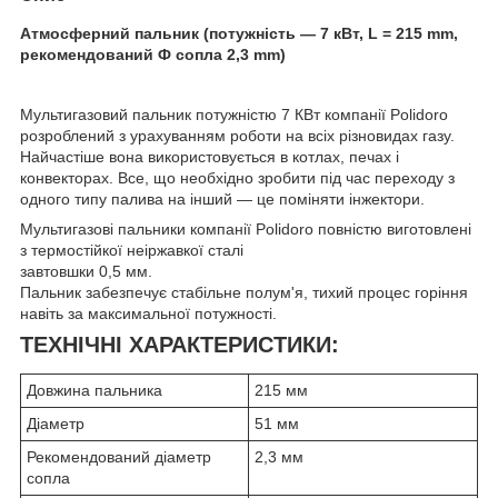
Атмосферний пальник (потужність — 7 кВт, L = 215 mm,
рекомендований Ф сопла 2,3 mm)
Мультигазовий пальник потужністю 7 КВт компанії Polidoro
розроблений з урахуванням роботи на всіх різновидах газу.
Найчастіше вона використовується в котлах, печах і
конвекторах. Все, що необхідно зробити під час переходу з
одного типу палива на інший — це поміняти інжектори.
Мультигазові пальники компанії Polidoro повністю виготовлені
з термостійкої неіржавкої сталі
завтовшки 0,5 мм.
Пальник забезпечує стабільне полум'я, тихий процес горіння
навіть за максимальної потужності.
ТЕХНІЧНІ ХАРАКТЕРИСТИКИ:
Довжина пальника
215 мм
Діаметр
51 мм
Рекомендований діаметр
2,3 мм
сопла