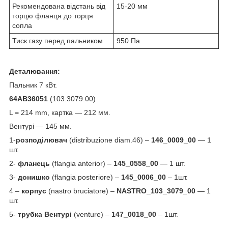
Рекомендована відстань від
15-20 мм
торцю фланця до торця
сопла
Тиск газу перед пальником
950 Па
Деталювання:
Пальник 7 кВт.
64АВ36051
(103.3079.00)
L = 214 mm, картка — 212 мм.
Вентурі — 145 мм.
1-
розподілювач
(distribuzione diam.46) –
146_0009_00
— 1
шт.
2-
фланець
(flangia anterior) –
145_0558_00
— 1 шт.
3-
донишко
(flangia posteriore) –
145_0006_00
– 1шт.
4 –
корпус
(nastro bruciatore) –
NASTRO_103_3079_00
— 1
шт.
5-
трубка Вентурі
(venture) –
147_00
18
_00
– 1шт.