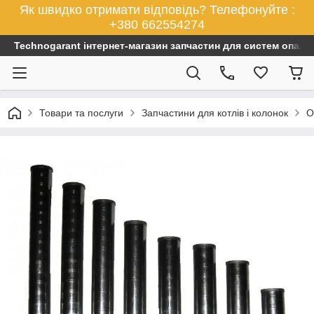
Як швидко отримати відповідь? Телефонуйте :
+380 662554274
Technogarant інтернет-магазин запчастин для систем опален
Товари та послуги
Запчастини для котлів і колонок
О