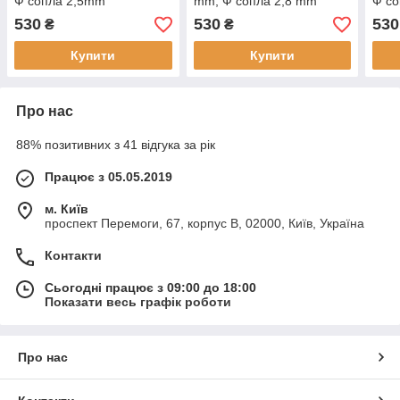
Ф сопла 2,5mm
mm, Ф сопла 2,8 mm
Ф со
530
530
530
₴
₴
Купити
Купити
Про нас
88% позитивних з 41 відгука за рік
Працює з 05.05.2019
м. Київ
проспект Перемоги, 67, корпус В, 02000, Київ, Україна
Контакти
Сьогодні працює з 09:00 до 18:00
Показати весь графік роботи
Про нас