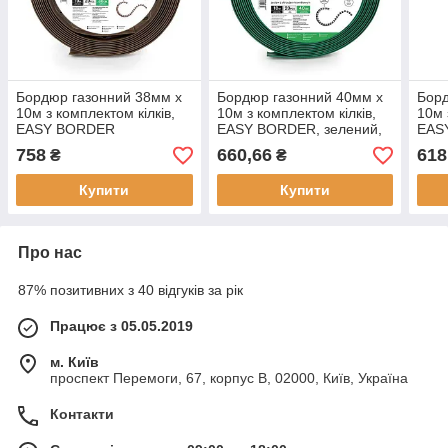
Бордюр газонний 38мм х
Бордюр газонний 40мм х
Борд
10м з комплектом кілків,
10м з комплектом кілків,
10м 
EASY BORDER
EASY BORDER, зелений,
EAS
коричневий,
OBEGR4010SET
OBE
758
660,66
618
₴
₴
OBEBR3810SET
Купити
Купити
Про нас
87% позитивних з 40 відгуків за рік
Працює з 05.05.2019
м. Київ
проспект Перемоги, 67, корпус В, 02000, Київ, Україна
Контакти