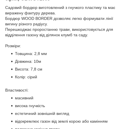
Садовий бордюр виготовлений з гнучкого пластику та має
виражену фактуру дерева.
Бордюр WOOD BORDER дозволяє легко формувати лінії
вигину різного радіусу.
Перешкоджає проростанню трави, використовується для
відділення газону від ділянок клумб та саду.
Розміри:
Товщина: 2,8 мм
Довжина: 10м
Висота: 7,8 см
Колір: сірий
Властивості:
масивний
висока гнучкість
естетичний зовнішній вигляд
відокремлює газон від землі корою або камінням
полегшує косіння трави