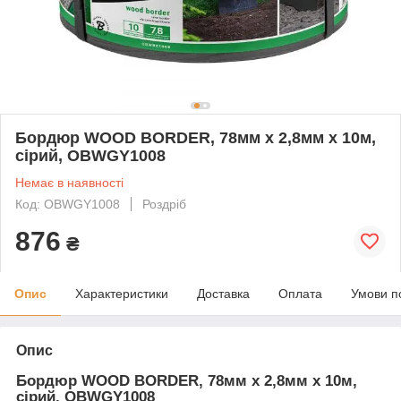
Бордюр WOOD BORDER, 78мм х 2,8мм х 10м,
сірий, OBWGY1008
Немає в наявності
Код: OBWGY1008
Роздріб
876
₴
Опис
Характеристики
Доставка
Оплата
Умови п
Опис
Бордюр WOOD BORDER, 78мм х 2,8мм х 10м,
сірий, OBWGY1008