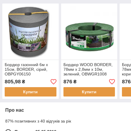
Бордюр газонний 6м х
Бордюр WOOD BORDER,
Бор
15см, BORDER, сірий,
78мм х 2,8мм х 10м,
78мм
OBPGY06150
зелений, OBWGR1008
кор
805,98
876
876
₴
₴
Купити
Купити
Про нас
87% позитивних з 40 відгуків за рік