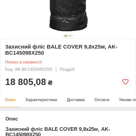
Захисний фліс BALE COVER 9,8х25м, AK-
BC145098X250
Немає в наявності
Код: AK-BC145098X250
Роздріб
18 805,08
₴
Опис
Характеристики
Доставка
Оплата
Умови п
Опис
Захисний фліс BALE COVER 9,8х25м, AK-
BC145098X250