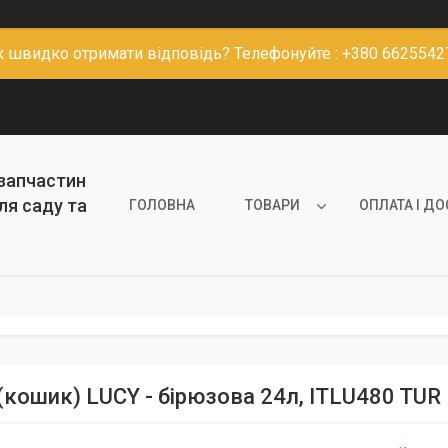
к швидко отримати відповідь? Телефонуйте : +380 6625542
 запчастин
ля саду та
ГОЛОВНА
ТОВАРИ
ОПЛАТА І Д
(кошик) LUCY - бірюзова 24л, ITLU480 TUR