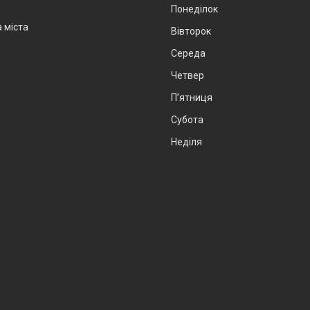
Понеділок
а міста
Вівторок
Середа
Четвер
Пʼятниця
Субота
Неділя