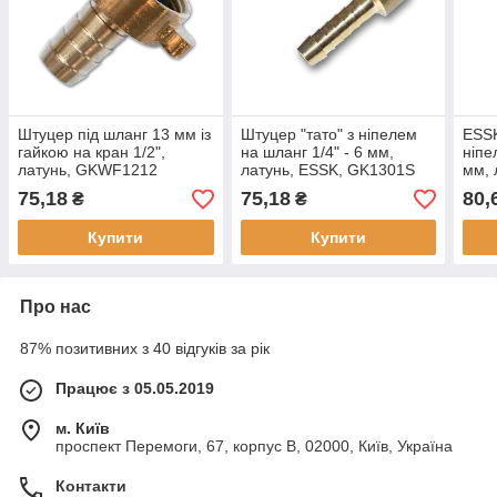
Штуцер під шланг 13 мм із
Штуцер "тато" з ніпелем
ESSK
гайкою на кран 1/2",
на шланг 1/4" - 6 мм,
ніпе
латунь, GKWF1212
латунь, ESSK, GK1301S
мм, 
75,18
75,18
80,
₴
₴
Купити
Купити
Про нас
87% позитивних з 40 відгуків за рік
Працює з 05.05.2019
м. Київ
проспект Перемоги, 67, корпус В, 02000, Київ, Україна
Контакти