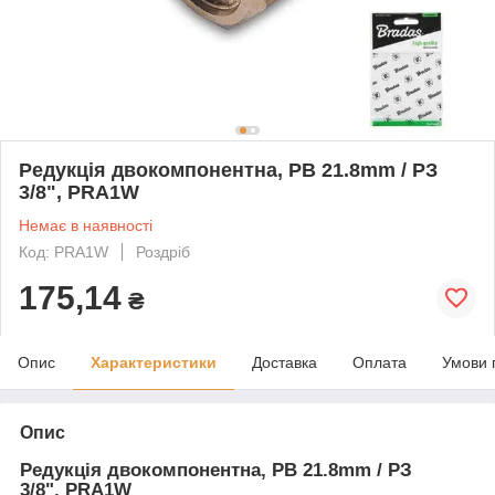
Редукція двокомпонентна, РВ 21.8mm / РЗ
3/8", PRA1W
Немає в наявності
Код: PRA1W
Роздріб
175,14
₴
Опис
Характеристики
Доставка
Оплата
Умови 
Опис
Редукція двокомпонентна, РВ 21.8mm / РЗ
3/8", PRA1W