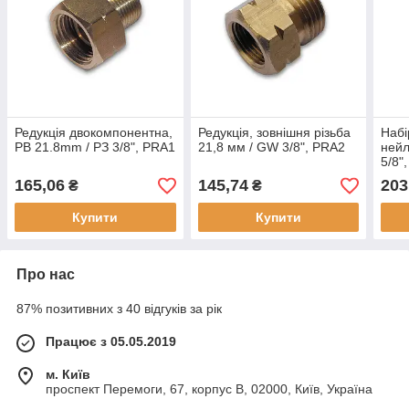
Редукція двокомпонентна,
Редукція, зовнішня різьба
Набі
РВ 21.8mm / РЗ 3/8", PRA1
21,8 мм / GW 3/8", PRA2
нейл
5/8",
IBC
165,06
145,74
203
₴
₴
Купити
Купити
Про нас
87% позитивних з 40 відгуків за рік
Працює з 05.05.2019
м. Київ
проспект Перемоги, 67, корпус В, 02000, Київ, Україна