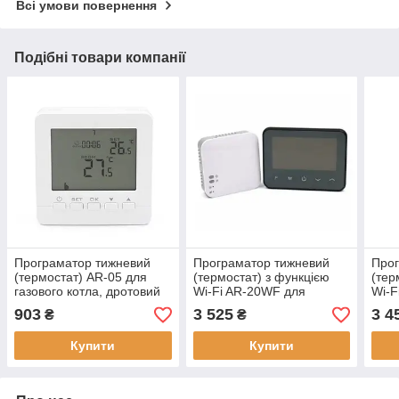
Всі умови повернення
Подібні товари компанії
Програматор тижневий
Програматор тижневий
Прог
(термостат) AR-05 для
(термостат) з функцією
(тер
газового котла, дротовий
Wi-Fi AR-20WF для
Wi-F
газового котла,
газо
903
3 525
3 4
₴
₴
бездротовий
безд
Купити
Купити