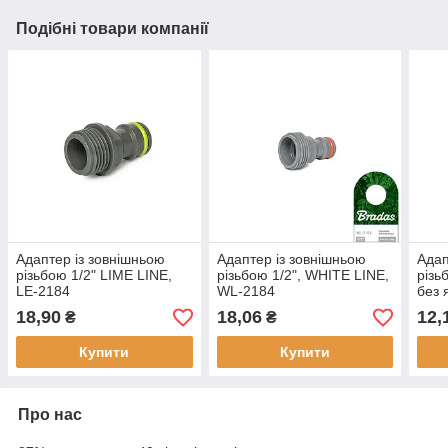
Подібні товари компанії
Адаптер із зовнішньою
Адаптер із зовнішньою
Адап
різьбою 1/2" LIME LINE,
різьбою 1/2", WHITE LINE,
різь
LE-2184
WL-2184
без 
PWB
18,90
18,06
12,
₴
₴
Купити
Купити
Про нас