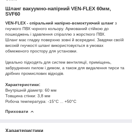
Шланг вакуумно-напірний VEN-FLEX 60мм,
SVF60
VEN-FLEX - спіральний напірно-всмоктуючий шланг
з
гнучкого ПВХ чорного кольору. Армований стійкою до
пошкоджень і здавлення спіраллю з жорсткого ПВХ.
Шланг має гладку поверхню зовні й всередині. Завдяки своїй
високій гнучкості шланг використовується в умовах
обмеженого простору для установки.
Ідеально підходять для систем вентиляції, приміщень,
забруднених пилом і димом, а також для видалення тирси та
дрібних промислових відходів.
Характеристики:
Внутрішній діаметр: 60 мм
Товщина стінки: 3,8 мм
Робоча температура: -15°C ... +50°C
Приховати
Характеристики