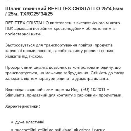
Шланг технічний REFITTEX CRISTALLO 25*4,5мм
/ 25м, TXRC25*34/25
REFITTEX CRISTALLO виготовлені з високоякісного м'якого
ПВХ армовані потрійним хрестоподібним обплетенням із
поліестерної нитки.
Застосовується для транспортування повітря, продуктів
харчової промисловості, засобів захисту рослин і легких
хімікатів під тиском.
Прозорі стінки шланга дозволяють контролювати рідину, що
транспортується, на можливе забруднення. Стійкість до тиску
залежить від температури рідини та діаметра шланга.
Відповідає європейським нормам Reg. (EU) 10/2011 +
Stimulants, придатний для контакту з харчовими продуктами.
Характеристики:
дуже еластичні
зносостійкі, стійкі до руйнівної дії світла і кисню