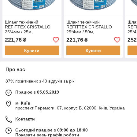
Шланг технічний
Шланг технічний
Шлан
REFITTEX CRISTALLO
REFITTEX CRISTALLO
REF
25*4мм / 25м,
25*4мм / 50м,
25*4
TXRC25*33/25
TXRC25*33/50
TXR
221,76
221,76
252
₴
₴
Купити
Купити
Про нас
87% позитивних з 40 відгуків за рік
Працює з 05.05.2019
м. Київ
проспект Перемоги, 67, корпус В, 02000, Київ, Україна
Контакти
Сьогодні працює з 09:00 до 18:00
Показати весь графік роботи