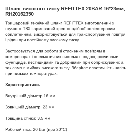
Шланг високого тиску REFITTEX 20BAR 16*23мм,
RH20162350
Тришаровий технічний шланг REFITTEX виготовлений з
гнучкого ПВХ і армований хрестоподібної поліестеровим
обплетенням, використовується для транспортування повітря
і рідин при постійному високому тиску.
Застосовується для роботи зі стисненим повітрям в
компресорах і пневматичних системах; водою, розчинами
фунгіцидів, пестицидами та добривами при обприскуванні; а
так само в мийках високого тиску. Зберігає еластичність навіть
при низьких температурах.
Характеристики:
Внутрішній діаметр:16 мм
Зовнішній діаметр: 23 мм
Товщина стінки: 3,5 мм
Робочий тиск: 20 Bar (при 20°C)