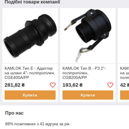
Подібні товари компанії
KAMLOK Тип E - Адаптер
KAMLOK Тип B - РЗ 2"-
KAML
на шланг 4"- поліпропілен,
поліпропілен,
на ш
CGE400A/PP
CGB200A/PP
полі
CGE
281,82
193,62
42
₴
₴
Купити
Купити
Про нас
88% позитивних з 41 відгука за рік