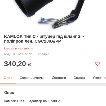
KAMLOK Тип C - штуцер під шланг 2"-
поліпропілен, CGC200A/PP
Немає в наявності
Код: CGC200A/PP
Роздріб
340,20
₴
Опис
Характеристики
Доставка
Оплата
Умови п
Опис
Камлок Тип С – адаптер на шланг 2".