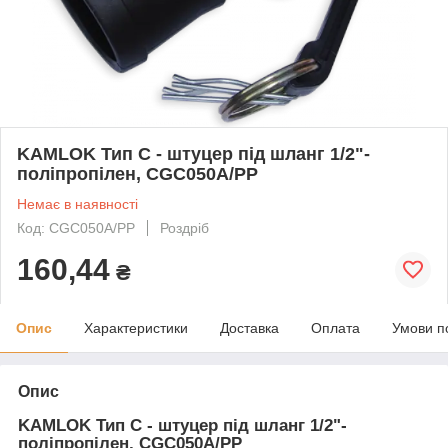
KAMLOK Тип C - штуцер під шланг 1/2"-
поліпропілен, CGC050A/PP
Немає в наявності
Код: CGC050A/PP
Роздріб
160,44
₴
Опис
Характеристики
Доставка
Оплата
Умови п
Опис
KAMLOK Тип C - штуцер під шланг 1/2"-
поліпропілен, CGC050A/PP