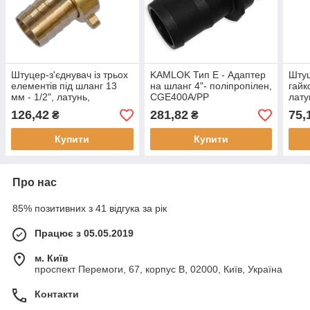
Штуцер-з'єднувач із трьох
KAMLOK Тип E - Адаптер
Штуц
елементів під шланг 13
на шланг 4"- поліпропілен,
гайк
мм - 1/2", латунь,
CGE400A/PP
лат
GKWZ1212
126,42
281,82
75,
₴
₴
Купити
Купити
Про нас
85% позитивних з 41 відгука за рік
Працює з 05.05.2019
м. Київ
проспект Перемоги, 67, корпус В, 02000, Київ, Україна
Контакти