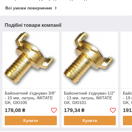
Всі умови повернення
Подібні товари компанії
Байонетний з'єднувач 3/8"
Байонетний з'єднувач 1/2"
Байо
- 10 мм, латунь, IMITATE
- 13 мм, латунь, IMITATE
- 19
GK, GKI100
GK, GKI101
GK, 
178,08
179,34
191
₴
₴
Купити
Купити