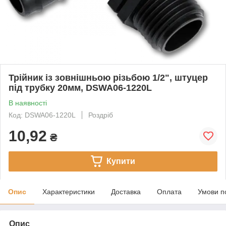
Трійник із зовнішньою різьбою 1/2", штуцер
під трубку 20мм, DSWA06-1220L
В наявності
Код: DSWA06-1220L
Роздріб
10,92
₴
Купити
Опис
Характеристики
Доставка
Оплата
Умови п
Опис