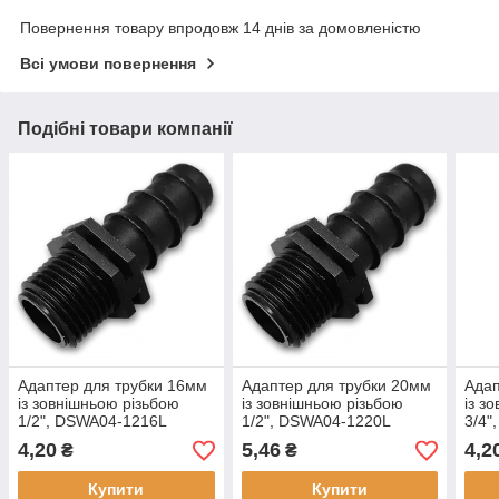
Повернення товару впродовж 14 днів за домовленістю
Всі умови повернення
Подібні товари компанії
Адаптер для трубки 16мм
Адаптер для трубки 20мм
Адап
із зовнішньою різьбою
із зовнішньою різьбою
із з
1/2", DSWA04-1216L
1/2", DSWA04-1220L
3/4"
4,20
5,46
4,2
₴
₴
Купити
Купити