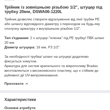
Трійник із зовнішньою різьбою 1/2", штуцер під
трубку 20мм, DSWA06-1220L
Трійник дозволяє створити відгалуження від лінії трубки РЕ
або шлангу відповідного діаметру з переходом на будь-яку
сполучну арматуру з внутрішньою різьбою 1/2".
Тип з'єднання:
2 х штуцер-"ялинка" під РЕ трубку/ ПВХ шланг
20 мм
Діаметр штуцера:
16 мм, РЗ 1/2".
За необхідності трубка/ шланг на штуцері додатково
фіксується хомутом.
Арматура для систем крапельного та мікрополиву Bradas
виготовляється з високоякісного пластику, що є стійким до
руйнівної дії UV-випромінювання.
Приховати
Характеристики
Основні атрибути