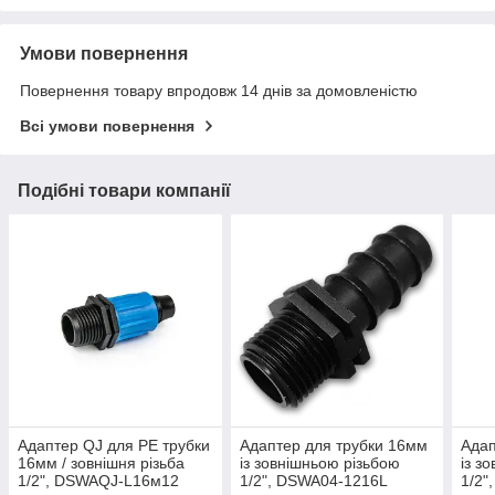
Умови повернення
Повернення товару впродовж 14 днів за домовленістю
Всі умови повернення
Подібні товари компанії
Адаптер QJ для PE трубки
Адаптер для трубки 16мм
Адап
16мм / зовнішня різьба
із зовнішньою різьбою
із з
1/2", DSWAQJ-L16м12
1/2", DSWA04-1216L
1/2"