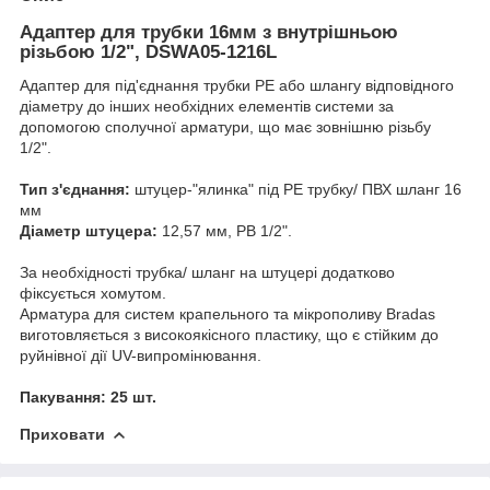
Адаптер для трубки 16мм з внутрішньою
різьбою 1/2", DSWA05-1216L
Адаптер для під'єднання трубки РЕ або шлангу відповідного
діаметру до інших необхідних елементів системи за
допомогою сполучної арматури, що має зовнішню різьбу
1/2".
Тип з'єднання:
штуцер-"ялинка" під РЕ трубку/ ПВХ шланг 16
мм
Діаметр штуцера:
12,57 мм, РВ 1/2".
За необхідності трубка/ шланг на штуцері додатково
фіксується хомутом.
Арматура для систем крапельного та мікрополиву Bradas
виготовляється з високоякісного пластику, що є стійким до
руйнівної дії UV-випромінювання.
Пакування: 25 шт.
Приховати