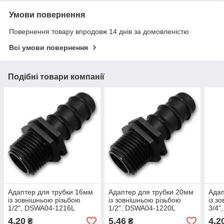
Умови повернення
Повернення товару впродовж 14 днів за домовленістю
Всі умови повернення
Подібні товари компанії
Адаптер для трубки 16мм
Адаптер для трубки 20мм
Адап
із зовнішньою різьбою
із зовнішньою різьбою
із з
1/2", DSWA04-1216L
1/2", DSWA04-1220L
3/4"
4,20
5,46
4,2
₴
₴