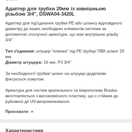
Адаптер для трубки 20мм із зовнішньою
різьбою 3/4", DSWA04-3420L
Адаптер для під'єднання трубки РЕ або шлангу відповідного
діаметру до інших необхідних елементів системи за
допомогою сполучної арматури, що має внутрішню різьбу
3/4".
Тип з'єднання:
штуцер-"ялинка" під РЕ трубку/ ПВХ шланг 20
мм
Діаметр штуцера:
16 мм, РЗ 3/4".
За необхідності трубка/ шланг на штуцері додатково
фіксується хомутом.
Арматура для систем крапельного та мікрополиву Bradas
виготовляється з високоякісного пластику, що є стійким до
руйнівної дії UV-випромінювання.
Приховати
Характеристики