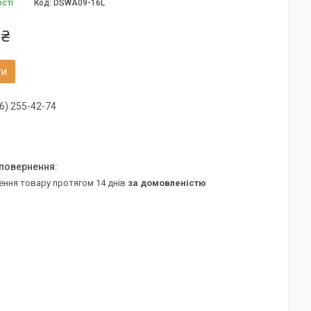
ості
Код:
DSWA09-16L
 ₴
ти
6) 255-42-74
ення товару протягом 14 днів
за домовленістю