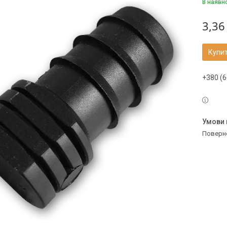
В наявн
3,36
Купи
+380 (6
поверн