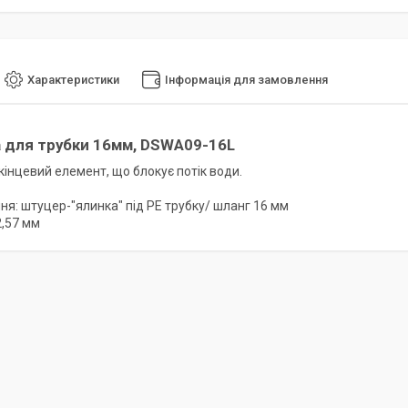
Характеристики
Інформація для замовлення
 для трубки 16мм, DSWA09-16L
кінцевий елемент, що блокує потік води.
ня: штуцер-"ялинка" під PE трубку/ шланг 16 мм
2,57 мм