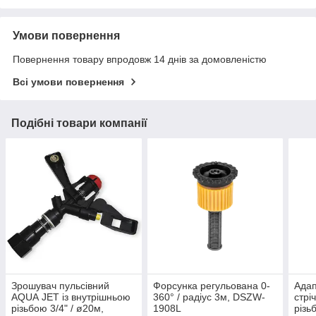
Умови повернення
Повернення товару впродовж 14 днів за домовленістю
Всі умови повернення
Подібні товари компанії
Зрошувач пульсівний
Форсунка регульована 0-
Адап
AQUA JET із внутрішньою
360° / радіус 3м, DSZW-
стрі
різьбою 3/4" / ø20м,
1908L
різь