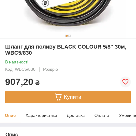
Шланг для поливу BLACK COLOUR 5/8" 30м,
WBC5/830
В наявності
Код: WBC5/830
Роздріб
907,20
₴
Купити
Опис
Характеристики
Доставка
Оплата
Умови п
Опис