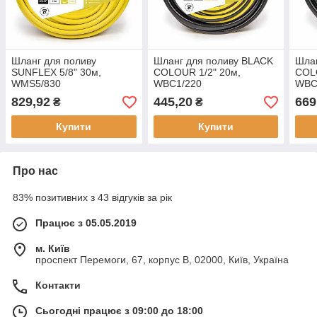
Шланг для поливу
Шланг для поливу BLACK
Шлан
SUNFLEX 5/8" 30м,
COLOUR 1/2" 20м,
COLO
WMS5/830
WBC1/220
WBC
829,92
445,20
669
₴
₴
Купити
Купити
Про нас
83% позитивних з 43 відгуків за рік
Працює з 05.05.2019
м. Київ
проспект Перемоги, 67, корпус В, 02000, Київ, Україна
Контакти
Сьогодні працює з 09:00 до 18:00