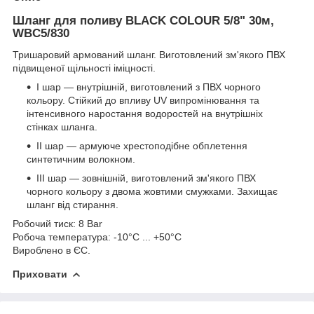
Шланг для поливу BLACK COLOUR 5/8" 30м,
WBC5/830
Тришаровий армований шланг. Виготовлений зм'якого ПВХ
підвищеної щільності іміцності.
I шар — внутрішній, виготовлений з ПВХ чорного
кольору. Стійкий до впливу UV випромінювання та
інтенсивного наростання водоростей на внутрішніх
стінках шланга.
II шар — армуюче хрестоподібне обплетення
синтетичним волокном.
III шар — зовнішній, виготовлений зм'якого ПВХ
чорного кольору з двома жовтими смужками. Захищає
шланг від стирання.
Робочий тиск: 8 Bar
Робоча температура: -10°С ... +50°С
Вироблено в ЄС.
Приховати