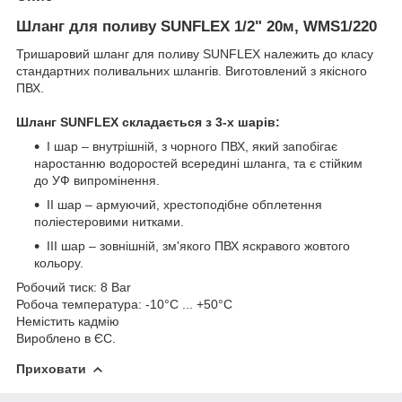
Шланг для поливу SUNFLEX 1/2" 20м, WMS1/220
Тришаровий шланг для поливу SUNFLEX належить до класу
стандартних поливальних шлангів. Виготовлений з якісного
ПВХ.
Шланг SUNFLEX складається з 3-х шарів:
I шар – внутрішній, з чорного ПВХ, який запобігає
наростанню водоростей всередині шланга, та є стійким
до УФ випромінення.
II шар – армуючий, хрестоподібне обплетення
поліестеровими нитками.
III шар – зовнішній, зм'якого ПВХ яскравого жовтого
кольору.
Робочий тиск: 8 Bar
Робоча температура: -10°С ... +50°С
Немістить кадмію
Вироблено в ЄС.
Приховати