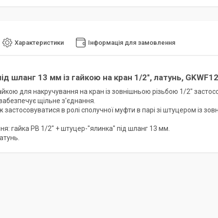
Характеристики
Інформація для замовлення
ід шланг 13 мм із гайкою на кран 1/2", латунь, GKWF1
айкою для накручування на кран із зовнішньою різьбою 1/2" застос
забезпечує щільне з'єднання.
 застосовуватися в ролі сполучної муфти в парі зі штуцером із зов
ня: гайка РВ 1/2" + штуцер-"ялинка" під шланг 13 мм.
атунь.