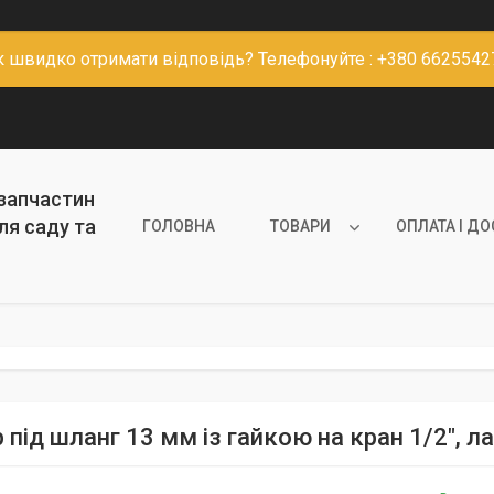
к швидко отримати відповідь? Телефонуйте : +380 6625542
 запчастин
ля саду та
ГОЛОВНА
ТОВАРИ
ОПЛАТА І Д
 під шланг 13 мм із гайкою на кран 1/2", 