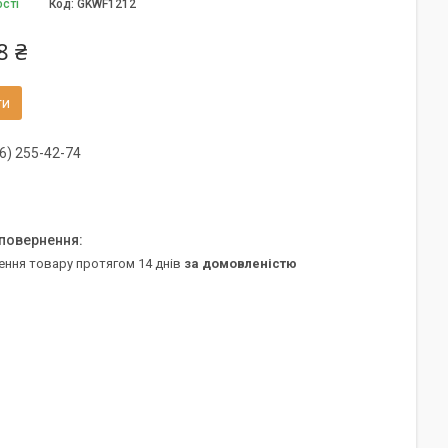
ості
Код:
GKWF1212
8 ₴
ти
6) 255-42-74
ення товару протягом 14 днів
за домовленістю