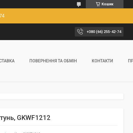
Кошик
74
+380 (66) 255-42-74
ОСТАВКА
ПОВЕРНЕННЯ ТА ОБМІН
КОНТАКТИ
П
латунь, GKWF1212