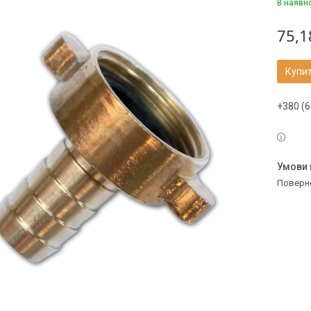
В наявн
75,1
Купи
+380 (6
поверн