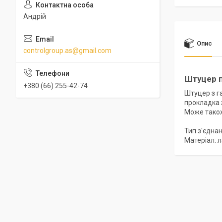
Андрій
Опис
controlgroup.as@gmail.com
Штуцер п
+380 (66) 255-42-74
Штуцер з г
прокладка 
Може також
Тип з'єднан
Матеріал: л