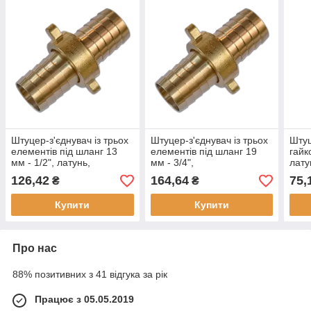
Штуцер-з'єднувач із трьох
Штуцер-з'єднувач із трьох
Штуц
елементів під шланг 13
елементів під шланг 19
гайк
мм - 1/2", латунь,
мм - 3/4",
лат
GKWZ1212
латунь,GKWZ3434
126,42
164,64
75,
₴
₴
Купити
Купити
Про нас
88% позитивних з 41 відгука за рік
Працює з 05.05.2019