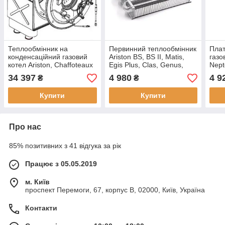
Теплообмінник на
Первинний теплообмінник
Плат
конденсаційний газовий
Ariston BS, BS II, Matis,
газо
котел Ariston, Chaffoteaux
Egis Plus, Clas, Genus,
Nep
24 61313760
Clas System (65104247)
34 397
4 980
4 9
₴
₴
Купити
Купити
Про нас
85% позитивних з 41 відгука за рік
Працює з 05.05.2019
м. Київ
проспект Перемоги, 67, корпус В, 02000, Київ, Україна
Контакти