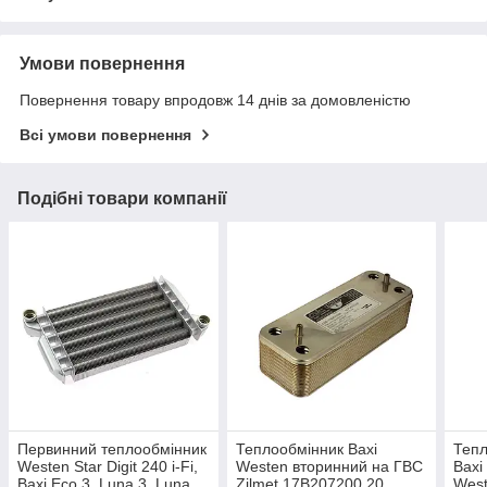
Умови повернення
Повернення товару впродовж 14 днів за домовленістю
Всі умови повернення
Подібні товари компанії
Первинний теплообмінник
Теплообмінник Baxi
Тепл
Westen Star Digit 240 i-Fi,
Westen вторинний на ГВС
Baxi
Baxi Eco 3, Luna 3, Luna
Zilmet 17B207200 20
West