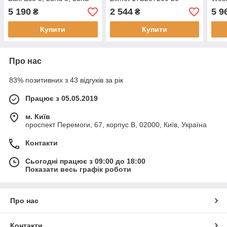
Comfort (5681190)
пластин. Весь модельний
(608
5 190
2 544
5 9
₴
₴
ряд
Купити
Купити
Про нас
83% позитивних з 43 відгуків за рік
Працює з 05.05.2019
м. Київ
проспект Перемоги, 67, корпус В, 02000, Київ, Україна
Контакти
Сьогодні працює з 09:00 до 18:00
Показати весь графік роботи
Про нас
Контакти