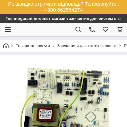
Як швидко отримати відповідь? Телефонуйте :
+380 662554274
Technogarant інтернет-магазин запчастин для систем опален
Товари та послуги
Запчастини для котлів і колонок
П