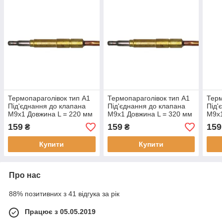
Термопараголівок тип А1
Термопараголівок тип А1
Терм
Під'єднання до клапана
Під'єднання до клапана
Під'
М9х1 Довжина L = 220 мм
М9х1 Довжина L = 320 мм
М9х1
0.200.001
0.200.003
0.20
159
159
159
₴
₴
Купити
Купити
Про нас
88% позитивних з 41 відгука за рік
Працює з 05.05.2019