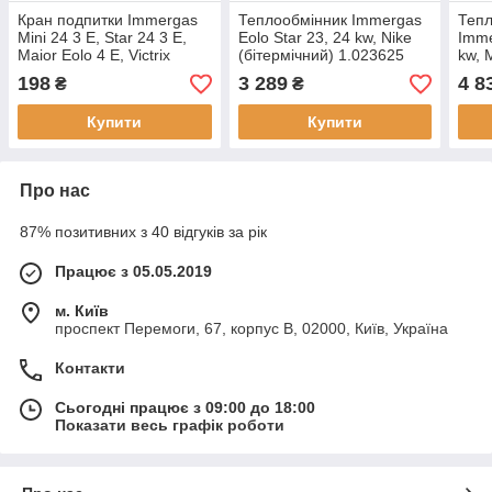
Кран подпитки Immergas
Теплообмінник Immergas
Тепл
Mini 24 3 Е, Star 24 3 E,
Eolo Star 23, 24 kw, Nike
Imme
Maior Eolo 4 E, Victrix
(бітермічний) 1.023625
kw, 
T5.030
біметал
4E (
198
3 289
4 8
₴
₴
Купити
Купити
Про нас
87% позитивних з 40 відгуків за рік
Працює з 05.05.2019
м. Київ
проспект Перемоги, 67, корпус В, 02000, Київ, Україна
Контакти
Сьогодні працює з 09:00 до 18:00
Показати весь графік роботи