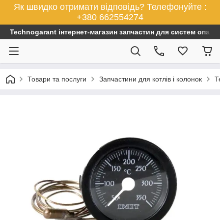
Як швидко отримати відповідь? Телефонуйте :
+380 662554274
Technogarant інтернет-магазин запчастин для систем опален
Товари та послуги
Запчастини для котлів і колонок
Т