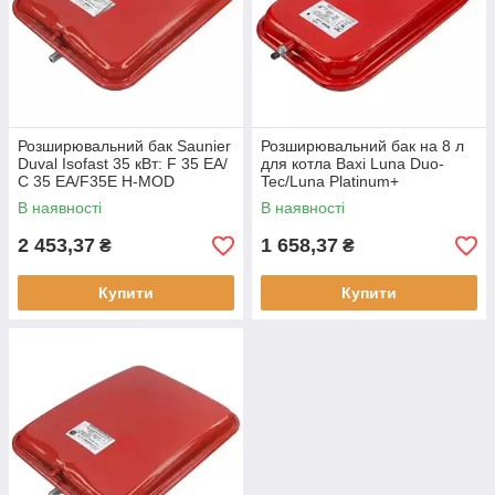
Розширювальний бак Saunier
Розширювальний бак на 8 л
Duval Isofast 35 кВт: F 35 EA/
для котла Baxi Luna Duo-
С 35 EA/F35E H-MOD
Tec/Luna Platinum+
(710022500)
В наявності
В наявності
2 453,37
1 658,37
₴
₴
Купити
Купити