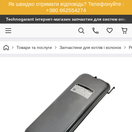
Як швидко отримати відповідь? Телефонуйте :
+380 662554274
Technogarant інтернет-магазин запчастин для систем опален
Товари та послуги
Запчастини для котлів і колонок
Р