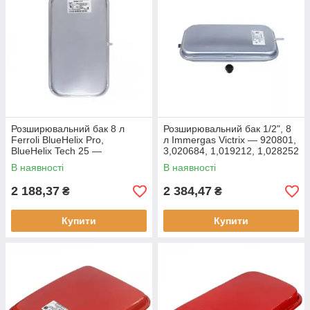
Розширювальний бак 8 л
Розширювальний бак 1/2", 8
Ferroli BlueHelix Pro,
л Immergas Victrix — 920801,
BlueHelix Tech 25 —
3,020684, 1,019212, 1,028252
39846070, 94080109/ISP
В наявності
В наявності
2 188,37
2 384,47
₴
₴
Купити
Купити