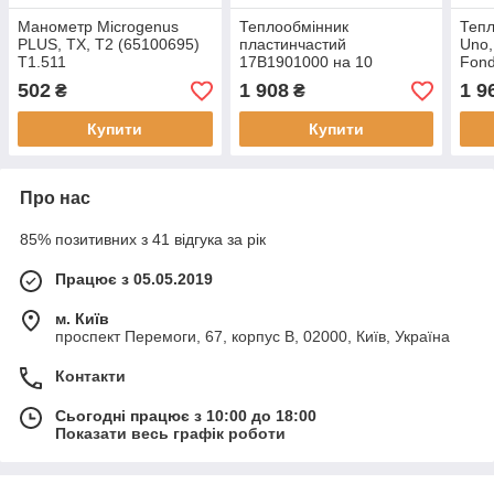
Манометр Microgenus
Теплообмінник
Тепл
PLUS, ТХ, Т2 (65100695)
пластинчастий
Uno, 
T1.511
17B1901000 на 10
Fond
пластин для котлів Ariston
Zoom
502
1 908
1 9
₴
₴
Uno, Beretta, Elexia,
Vie
Fondital, Viessman
Купити
Купити
Про нас
85% позитивних з 41 відгука за рік
Працює з 05.05.2019
м. Київ
проспект Перемоги, 67, корпус В, 02000, Київ, Україна
Контакти
Сьогодні працює з 10:00 до 18:00
Показати весь графік роботи