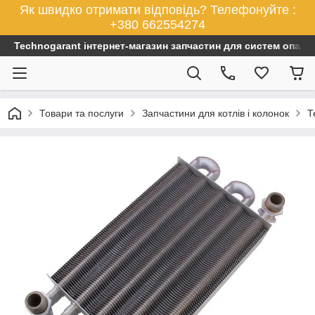
Як швидко отримати відповідь? Телефонуйте :
+380 662554274
Technogarant інтернет-магазин запчастин для систем опален
Товари та послуги
Запчастини для котлів і колонок
Т